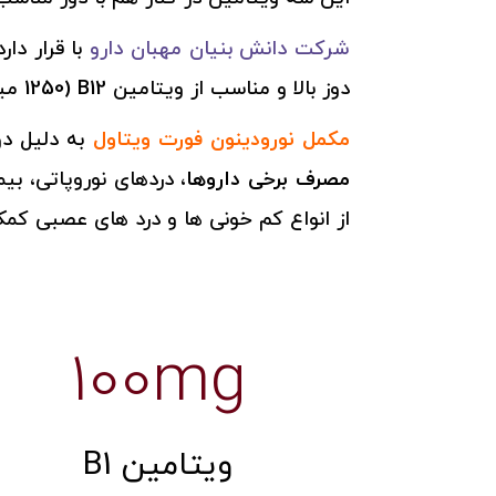
شرکت دانش بنیان مهبان دارو
با قرار دا
دوز بالا و مناسب از ویتامین B12 (1250 میکروگرم)
مکمل نورودینون فورت ویتاول
به دلیل دوز بالاتر B12 به افرادی که در ریس
مصرف برخی داروها
از انواع کم خونی ها و درد های عصبی کمک
100mg
ویتامین B1