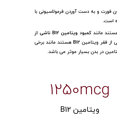
ون فورت و به دست آوردن فرمولاسیونی با
 است.
کمبود ویتامین
B12
ناشی از
، دردهای نوروپاتی، بیماران دارای مشکلات سوء جذب، بیماری های مزمنی که ناشی از فقر ویتامین B12 هستند مانند برخی
امین در بدن بسیار موثر می باشد.
1250mcg
ویتامین B12