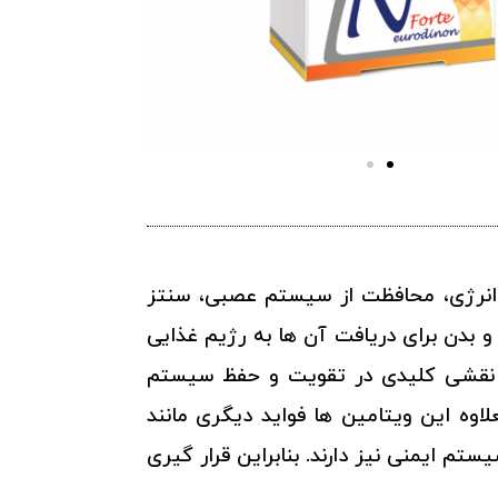
و تامین انرژی، محافظت از سیستم عصبی، سنتز
رد سیستم ایمنی و… . انسان قادر به سنتز اکثر ویتامین های گروه B نیست و بدن برای دریافت آن ها به رژیم غذایی
 است. از این بین ویتامین های تیامین (B1) ، پیریدوکسین (B6) و سیانوکوبالامین (B12)، نقشی کلیدی در تقویت و حفظ سیستم
گروه ویتامین های B به ویتامین های نوروتروپیکB معروفند. بعلاوه این ویتامین ها فواید دیگری مانند
ت گلبول های قرمز، درمان کم خونی ناشی از کمبود B12 و تقویت سیستم ایمنی نیز دارند. بنابراین قرار گیری