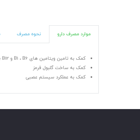
موارد مصرف دارو
نحوه مصرف
س
کمک به تامین ویتامین های B1 ، B6 و B12 برای افرادی که کمبودهای شدید این ویتامین ها را دارند.
کمک به ساخت گلبول قرمز
کمک به عملکرد سیستم عصبی