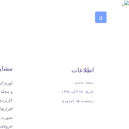
مشاو
اطلاعات
لورم ای
دسته:
مدرن
و مجله 
تاریخ:
۲۸ آبان ۱۳۹۸
کاربردی
برچسب ها:
امروزی
افزارها
صورت می
حروفچین