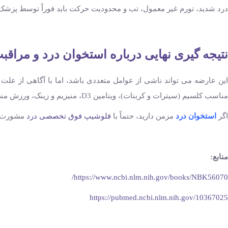
درد شدید، تورم غیر معمول، تب و محدودیت حرکت باید فوراً توسط پزش
نتیجه ‌گیری نهایی درباره استخوان درد و مراقبت
این عارضه می‌ تواند ناشی از عوامل متعددی باشد، اما با آگاهی از عل
مناسب کلسیم (سیترات و کربنات)، ویتامین D3، منیزیم و زینک، ورزش منظم و سبک زندگی سالم کلید های اصلی سلامت استخوان و کاهش درد هستند.
اگر
استخوان درد
مزمن دارید، حتماً با
فلوشیپ فوق تخصصی درد
مشورت کن
منابع:
https://www.ncbi.nlm.nih.gov/books/NBK56070/
https://pubmed.ncbi.nlm.nih.gov/10367025